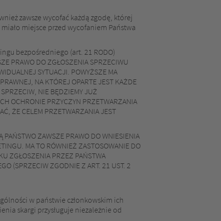
wnież zawsze wycofać każdą zgodę, której
e miało miejsce przed wycofaniem Państwa
ngu bezpośredniego (art. 21 RODO)
AWSZE PRAWO DO ZGŁOSZENIA SPRZECIWU
IDUALNEJ SYTUACJI. POWYŻSZE MA
PRAWNEJ, NA KTÓREJ OPARTE JEST KAŻDE
 SPRZECIW, NIE BĘDZIEMY JUŻ
YCH OCHRONIE PRZYCZYN PRZETWARZANIA
AĆ, ŻE CELEM PRZETWARZANIA JEST
Ą PAŃSTWO ZAWSZE PRAWO DO WNIESIENIA
TINGU. MA TO RÓWNIEŻ ZASTOSOWANIE DO
DKU ZGŁOSZENIA PRZEZ PAŃSTWA
 (SPRZECIW ZGODNIE Z ART. 21 UST. 2
gólności w państwie członkowskim ich
nia skargi przysługuje niezależnie od