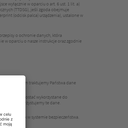
 wyłącznie w oparciu o art. 6 ust. 1 lit. a)
ycznych (TTDSG), jeśli zgoda obejmuje
print (odcisk palca) urządzenia), ustalone w
zepisy o ochronie danych, która
 w oparciu o nasze instrukcje oraz zgodnie
 W związku z tym traktujemy Państwa dane
rywatności.
 które mogą zostać wykorzystane do
o których wykorzystujemy te dane.
korzystanie luk w systemie bezpieczeństwa.