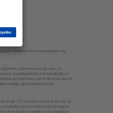
ecyzje w sprawie celów oraz zasobów do
we będziemy przechowywać do czasu, w
ięcie lub wycofają Państwo swoją zgodę na
h podstaw do przechowywania Państwa danych
cie nastąpi, gdy przestaną mieć
ust. 1 lit. a) RODO lub art. 9 ust. 2 lit. a)
dy na transfer danych osobowych do krajów
zapisywanie plików cookies lub na dostęp do