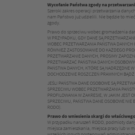
Wycofanie Państwa zgody na przetwarzan
Szeroki zakres operacji przetwarzania danyc
nam Państwo już udzielili. Nie będzie to 
zgody.
Prawo do sprzeciwu wobec gromadzenia dany
W PRZYPADKU, GDY DANE SĄ PRZETWARZANE W
WOBEC PRZETWARZANIA PAŃSTWA DANYCH O
RÓWNIEŻ ZASTOSOWANIE DO KAŻDEGO PROFI
PRZETWARZANIE DANYCH, PROSIMY ZAPOZNAĆ
PRZETWARZAĆ PAŃSTWA DANYCH OSOBOWYCH
PAŃSTWA DANYCH, KTÓRE SĄ NADRZĘDNE W 
DOCHODZENIE ROSZCZEŃ PRAWNYCH BĄDŹ OB
JEŚLI PAŃSTWA DANE OSOBOWE SĄ PRZETW
SPRZECIWU WOBEC PRZETWARZANIA PAŃST
PROFILOWANIA W ZAKRESIE, W JAKIM JEST
SPRZECIWU, PAŃSTWA DANE OSOBOWE NIE B
RODO).
Prawo do wniesienia skargi do właściweg
W przypadku naruszeń RODO, podmioty danyc
miejsca zamieszkania, miejsca pracy lub w m
wszelkich innych postępowań administracyj