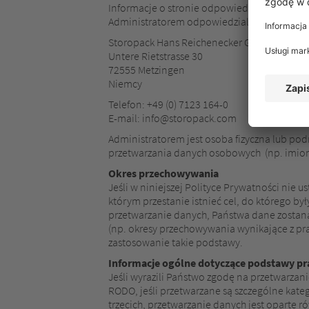
Informacje o stronie odpowiedzialnej (ozna
Administratorem odpowiedzialnym za przetwa
Storopack Hans Reichenecker GmbH
Untere Rietstrasse 30
72555 Metzingen
Niemcy
Telefon: +49 (0) 7123 164-0
E-mail: info@storopack.com
Administratorem jest osoba fizyczna lub po
przetwarzania danych osobowych (np. imiona 
Okres przechowywania
Jeśli w niniejszej Polityce Prywatności ni
którym przestanie istnieć cel, do którego b
przetwarzanie danych, Państwa dane zostan
(np. okresy przechowywania wynikające z p
zastosowanie takie podstawy.
Informacje ogólne dotyczące podstawy pra
Jeśli wyrazili Państwo zgodę na przetwarzanie
RODO, jeśli przetwarzane są szczególne kate
trzecich, przetwarzanie danych jest oparte ró