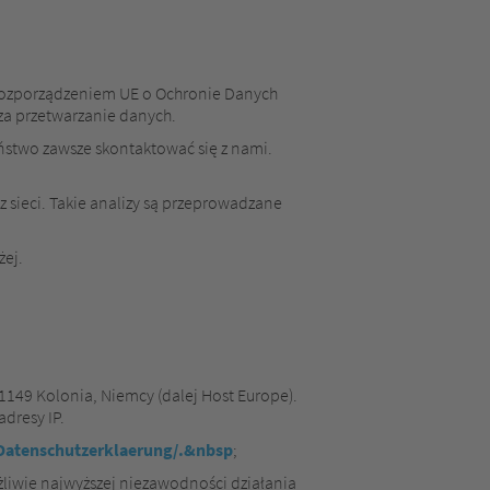
Rozporządzeniem UE o Ochronie Danych
za przetwarzanie danych.
aństwo zawsze skontaktować się z nami.
z sieci. Takie analizy są przeprowadzane
żej.
1149 Kolonia, Niemcy (dalej Host Europe).
adresy IP.
atenschutzerklaerung/.&nbsp
;
ożliwie najwyższej niezawodności działania