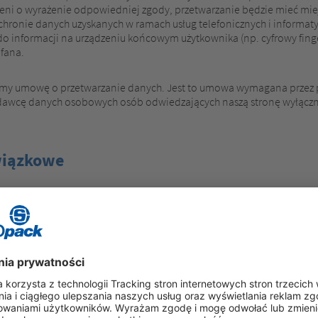
eni o wyrażenie odpowiedniej zgody, przetwarzanie będzie mieć miejsce
ochronie danych uzyskanych w ramach usług telefonicznych i informat
 informacji na urządzeniu końcowym użytkownika (np. cyfrowy finger
ofana.
y umowę o przetwarzanie danych. Jest to umowa wymagana przez pr
dawcę danych osobowych osób odwiedzających naszą stronę wyłącznie
owiązkowe
odstron traktują ochronę Państwa danych osobowych bardzo poważnie.
e z ustawowymi przepisami o ochronie danych i niniejszą Polityką P
ny, gromadzone są różne dane osobowe. Dane osobowe obejmują dane,
 Prywatności wyjaśniono, jakie dane gromadzimy, jak również cele, d
ą informacje, i do jakiego celu.
przez Internet (tj. poprzez wiadomości e-mail) może pozwalać na wy
ron trzecich jest niemożliwa.