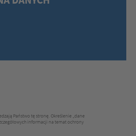
MEXICO,
SPANISH
MIDDLE EAST + AFRICA,
ENGLISH
NETHERLANDS,
DUTCH
POLANDS,
POLISH
SPAIN,
SPANISH
SWEDEN,
SWEDISH
SWITZERLAND,
FRENCH
SWITZERLAND,
GERMAN
TURKEY,
TURKISH
UNITED KINGDOM,
ENGLISH
UNITED STATES OF AMERICA,
ENGLISH
edzają Państwo tę stronę. Określenie „dane
szczegółowych informacji na temat ochrony