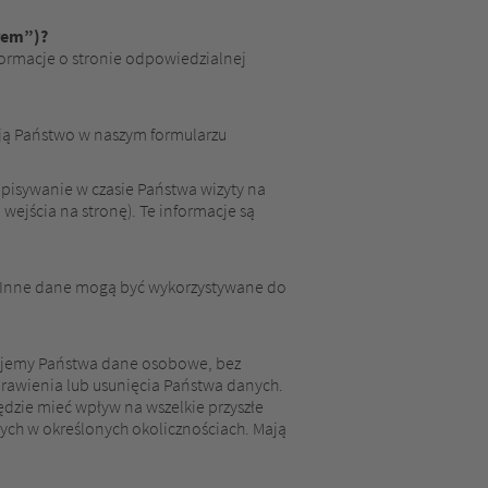
orem”)?
formacje o stronie odpowiedzialnej
ją Państwo w naszym formularzu
pisywanie w czasie Państwa wizyty na
wejścia na stronę). Te informacje są
. Inne dane mogą być wykorzystywane do
wujemy Państwa dane osobowe, bez
prawienia lub usunięcia Państwa danych.
ędzie mieć wpływ na wszelkie przyszłe
ch w określonych okolicznościach. Mają