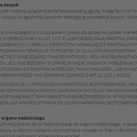
ie danych
h jest możliwy wyłącznie za Państwa wyraźną zgodą. Mogą Państwo ró
mieć wpływu na zgodność z prawem żadnego gromadzenia danych, któr
ch w szczególnych przypadkach; prawo do sprzeciwu wobec marketi
 OPARCIU O ART. 6 UST. 1 LIT. E) LUB F) RODO, MAJĄ PAŃSTWO Z
SOBOWYCH W OPARCIU O PRZYCZYNY WYNIKAJĄCE Z PAŃSTWA INDYW
LOWANIA W OPARCIU O TE PRZEPISY. W CELU USTALENIA PODSTAWY 
 SIĘ Z NINIEJSZĄ POLITYKĄ PRYWATNOŚCI. JEŚLI WNIOSĄ PAŃSTWO
, JEŚLI NIE BĘDZIEMY W STANIE WYKAZAĆ WAŻNYCH, PODLEGAJĄC
STOSUNKU DO PAŃSTWA INTERESÓW, PRAW I WOLNOŚCI, LUB WYKAZ
RONA PRZED NIMI (SPRZECIW ZGODNIE Z ART. 21 UST. 1 RODO).
ARZANE W CELU PROWADZENIA MARKETINGU BEZPOŚREDNIEGO, MAJ
WA ODPOWIEDNICH DANYCH OSOBOWYCH DO CELÓW TAKIEGO MARKE
 ONO POWIĄZANE Z TAKIM MARKETINGIEM BEZPOŚREDNIM. W PRZYPA
ĘDĄ JUŻ WYKORZYSTYWANE DO CELÓW MARKETINGU BEZPOŚREDNIEGO
o organu nadzorczego
h mają prawo do wniesienia skargi do organu nadzorczego, w szcze
iejscu, w którym nastąpiło domniemane naruszenie. Prawo do wniesie
nych lub sądowych, które można wszcząć.