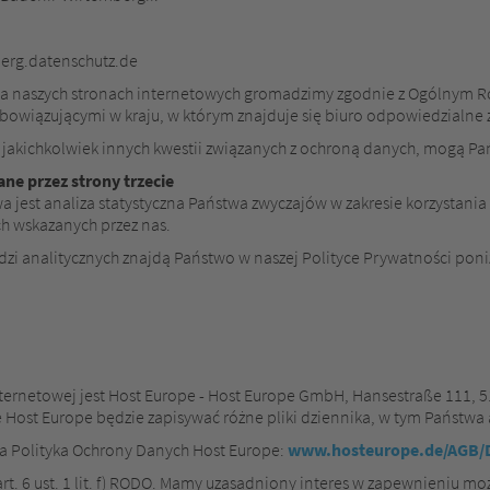
erg.datenschutz.de
 naszych stronach internetowych gromadzimy zgodnie z Ogólnym 
bowiązującymi w kraju, w którym znajduje się biuro odpowiedzialne 
b jakichkolwiek innych kwestii związanych z ochroną danych, mogą P
ane przez strony trzecie
wa jest analiza statystyczna Państwa zwyczajów w zakresie korzystania 
h wskazanych przez nas.
zi analitycznych znajdą Państwo w naszej Polityce Prywatności poni
nternetowej jest Host Europe - Host Europe GmbH, Hansestraße 111, 5
e Host Europe będzie zapisywać różne pliki dziennika, w tym Państwa 
a Polityka Ochrony Danych Host Europe:
www.hosteurope.de/AGB/D
rt. 6 ust. 1 lit. f) RODO. Mamy uzasadniony interes w zapewnieniu m