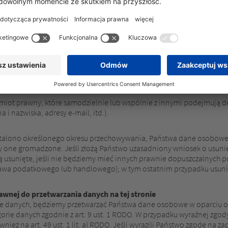
czającej „administratora” w RODO)
rzanie danych na tej stronie jest:
dmiot prawny, które samodzielnie lub wspólnie z innymi podejmują d
i nazwiska, adresy e-mail, itd.).
e ustalono określonego okresu przechowywania, Państwa dane osobo
yły one gromadzone. Jeśli złożą Państwo uzasadniony wniosek o usun
ą usunięte, jeśli nie będziemy mieć innych prawnie dopuszczalnyc
rawa podatkowego lub handlowego); w tym ostatnim przypadku usunię
wnej do przetwarzania danych na tej stronie
 danych, będziemy przetwarzać Państwa dane osobowe w oparciu o art. 6 
gorie danych zgodnie z art. 9 ust. 1 RODO. W przypadku wyraźnej zgo
wnież na art. 49 ust. 1 lit. a) RODO. Jeśli wyrazili Państwo zgodę na 