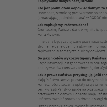
Zapisywanie danych na tej stronie
Kto jest podmiotem odpowiedzialnym za za
Dane na tej stronie są przetwarzane przez o
(oznaczającej „administratora” w RODO)” nini
Jak zapisujemy Państwa dane?
Gromadzimy Państwa dane w wyniku ich poda
kontaktowym.
Inne dane będą zapisywane przez nasze syst
stronie. Te dane obejmują głównie informacje
zapisywane automatycznie, kiedy odwiedzają
Do jakich celów wykorzystujemy Państwa
Część informacji jest generowana w celu z
analizy wzorów Państwa zachowań jako użyt
Jakie prawa Państwu przysługują, jeśli ch
Mają Państwo zawsze prawo do otrzymania i
konieczności uiszczania opłaty za ujawnien
Jeśli wyrazili Państwo zgodę na przetwarzan
przetwarzanie danych. Ponadto mają Państw
Państwo również prawo do złożenia skargi 
Urząd Ochrony Danych i Wolności Informacji