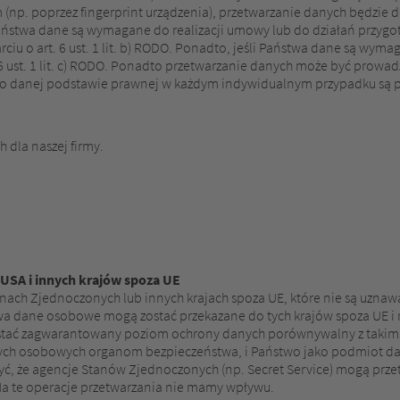
(np. poprzez fingerprint urządzenia), przetwarzanie danych będzie d
aństwa dane są wymagane do realizacji umowy lub do działań przygo
u o art. 6 ust. 1 lit. b) RODO. Ponadto, jeśli Państwa dane są wym
6 ust. 1 lit. c) RODO. Ponadto przetwarzanie danych może być prowa
macje o danej podstawie prawnej w każdym indywidualnym przypadku są 
dla naszej firmy.
 USA i innych krajów spoza UE
anach Zjednoczonych lub innych krajach spoza UE, które nie są uzna
stwa dane osobowe mogą zostać przekazane do tych krajów spoza UE 
 zostać zagwarantowany poziom ochrony danych porównywalny z taki
ch osobowych organom bezpieczeństwa, i Państwo jako podmiot da
yć, że agencje Stanów Zjednoczonych (np. Secret Service) mogą prze
a te operacje przetwarzania nie mamy wpływu.