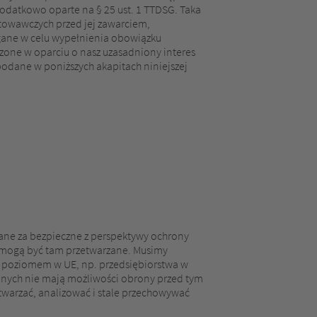
odatkowo oparte na § 25 ust. 1 TTDSG. Taka
towawczych przed jej zawarciem,
agane w celu wypełnienia obowiązku
dzone w oparciu o nasz uzasadniony interes
podane w poniższych akapitach niniejszej
wane za bezpieczne z perspektywy ochrony
i mogą być tam przetwarzane. Musimy
m poziomem w UE, np. przedsiębiorstwa w
nych nie mają możliwości obrony przed tym
twarzać, analizować i stale przechowywać