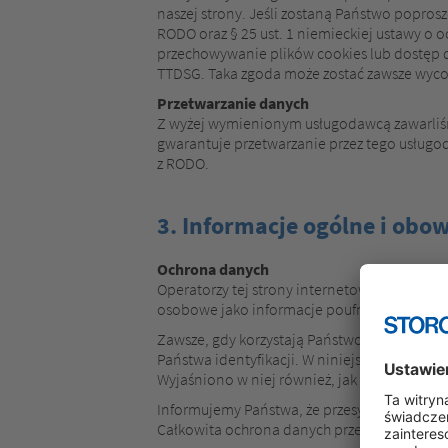
naszej strony. Jeśli zostaną Państwo poprosz
RODO oraz § 25 ust. 1 niemieckiej ustawy o 
przechowywanie plików cookies lub dostęp do
TTDSG. Taka zgoda może zostać zawsze wyc
Przetwarzanie danych
Z wyżej wymienionym usługodawcą zawarliśm
gwarantuje przetwarzanie przez tego usługo
z RODO.
3. Informacje ogólne i ob
Ochrona danych
Operatorzy tej strony internetowej i jej p
osobowe jako informacje poufne oraz zgodni
Zawsze, gdy korzystają Państwo z tej stro
Państwa identyfikacji. W niniejszej Polityce
Wyjaśniono w niej również, jak gromadzone s
Informujemy Państwa, że przesyłanie danych 
Całkowita ochrona danych przed dostępem st