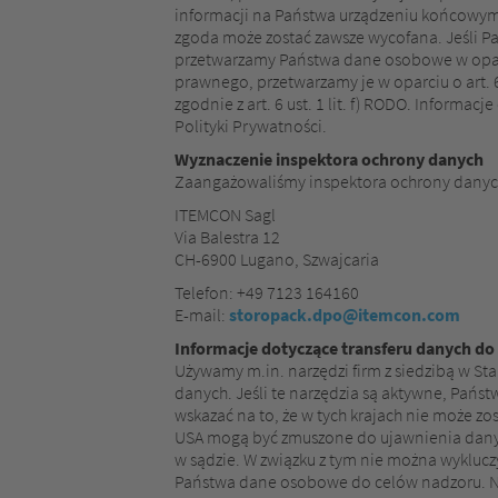
informacji na Państwa urządzeniu końcowym 
zgoda może zostać zawsze wycofana. Jeśli P
przetwarzamy Państwa dane osobowe w oparci
prawnego, przetwarzamy je w oparciu o art. 
zgodnie z art. 6 ust. 1 lit. f) RODO. Infor
Polityki Prywatności.
Wyznaczenie inspektora ochrony danych
Zaangażowaliśmy inspektora ochrony danych 
ITEMCON Sagl
Via Balestra 12
CH-6900 Lugano, Szwajcaria
Telefon: +49 7123 164160
E-mail:
storopack.dpo@itemcon.com
Informacje dotyczące transferu danych do
Używamy m.in. narzędzi firm z siedzibą w St
danych. Jeśli te narzędzia są aktywne, Pań
wskazać na to, że w tych krajach nie może
USA mogą być zmuszone do ujawnienia dany
w sądzie. W związku z tym nie można wyklucz
Państwa dane osobowe do celów nadzoru. N