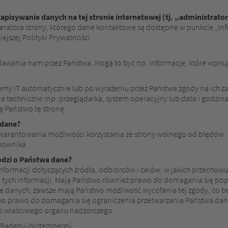
pisywanie danych na tej stronie internetowej (tj. „administrat
peratora strony, którego dane kontaktowe są dostępne w punkcie „In
ejszej Polityki Prywatności.
wania nam przez Państwa. Mogą to być np. informacje, które wpisu
emy IT automatycznie lub po wyrażeniu przez Państwa zgody na ich za
 techniczne (np. przeglądarka, system operacyjny lub data i godzina 
 Państwo tę stronę.
 dane?
agwarantowania możliwości korzystania ze strony wolnego od błędów
kownika.
odzi o Państwa dane?
nformacji dotyczących źródła, odbiorców i celów, w jakich przecho
ie tych informacji. Mają Państwo również prawo do domagania się po
ie danych, zawsze mają Państwo możliwość wycofania tej zgody, co b
o prawo do domagania się ograniczenia przetwarzania Państwa dany
do właściwego organu nadzorczego.
 Badenii-Wirtembergii: