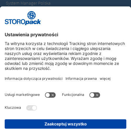
System Manager Polska
T +48 530795475
olgierd.jarzembowski@storopack.com
Instagram
LinkedIn
Vimeo
YouTube
Glassdoor
Indeed
DANE FIRMOWE
GENERAL TERMS OF BUSINESS