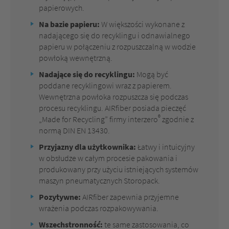
papierowych.
Na bazie papieru:
W większości wykonane z
nadającego się do recyklingu i odnawialnego
papieru w połączeniu z rozpuszczalną w wodzie
powłoką wewnętrzną.
Nadające się do recyklingu:
Mogą być
poddane recyklingowi wraz z papierem.
Wewnętrzna powłoka rozpuszcza się podczas
procesu recyklingu. AIRfiber posiada pieczęć
®
„Made for Recycling” firmy interzero
zgodnie z
normą DIN EN 13430.
Przyjazny dla użytkownika:
Łatwy i intuicyjny
w obsłudze w całym procesie pakowania i
produkowany przy użyciu istniejących systemów
maszyn pneumatycznych Storopack.
Pozytywne:
AIRfiber zapewnia przyjemne
wrażenia podczas rozpakowywania.
Wszechstronność:
te same zastosowania, co