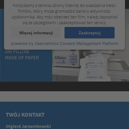
Korzystamy z serwisu strony trzeciej do osadzania treści
filmów, który może gromadzić dane o aktywności
użytkownika. Aby móc obejrzeć ten film, należy zapoznać
się ze szczegółami i zaakceptować ten serwis.
Więcej informacji
Zaakceptuj
powered by
Usercentrics Consent Management Platform
TWÓJ KONTAKT
Olgierd Jarzembowski