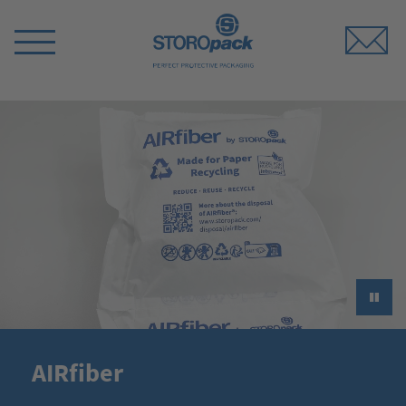
Storopack
Switch
Menu
►
AIRfiber