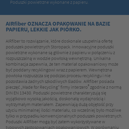
Poduszki powietrzne wykonane z papieru.
AIRfiber OZNACZA OPAKOWANIE NA BAZIE
PAPIERU, LEKKIE JAK PIÓRKO.
AIRfiber to rozwiązanie, które doskonale uzupełnia ofertę
poduszek powietrznych Storopack. Innowacyjne poduszki
powietrzne wykonane są głównie z papieru w połączeniu z
rozpuszczalną w wodzie powłoką wewnętrzną. Unikalna
kombinacja zapewnia, że ten materiał opakowaniowy może
być poddany recyklingowi wraz z papierem. Wewnętrzna
powłoka rozpuszcza się podczas procesu recyklingu i nie
pozostawia żadnych szkodliwych śladów. AIRfiber posiada
®
pieczęć „Made for Recycling” firmy interzero
zgodnie z normą
DIN EN 13430. Poduszki powietrzne charakteryzują się
wyjątkowo wysoką jakością, doskonałą wydajnością i
wytrzymałym materiałem. Zapewniają dużą objętość przy
użyciu minimalnej ilości materiału, co wcześniej było możliwe
tylko w przypadku konwencjonalnych poduszek powietrznych.
Poduszki AIRfiber mogą być zatem wykorzystywane w
typowych zastosowaniach opakowaniowych. W porównaniu