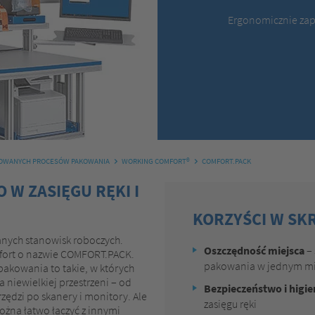
Ergonomicznie zap
ZOWANYCH PROCESÓW PAKOWANIA
WORKING COMFORT®
COMFORT.PACK
 W ZASIĘGU RĘKI I
KORZYŚCI W SK
ych stanowisk roboczych.
Oszczędność miejsca
– 
fort o nazwie COMFORT.PACK.
pakowania w jednym mi
akowania to takie, w których
 niewielkiej przestrzeni – od
Bezpieczeństwo i higie
zędzi po skanery i monitory. Ale
zasięgu ręki
żna łatwo łączyć z innymi