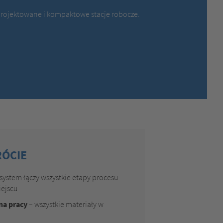
MEXICO,
SPANISH
rojektowane i kompaktowe stacje robocze.
MIDDLE EAST + AFRICA,
ENGLISH
NETHERLANDS,
DUTCH
POLANDS,
POLISH
SPAIN,
SPANISH
SWEDEN,
SWEDISH
SWITZERLAND,
FRENCH
SWITZERLAND,
GERMAN
TURKEY,
TURKISH
UNITED KINGDOM,
ENGLISH
UNITED STATES OF AMERICA,
ENGLISH
RÓCIE
system łączy wszystkie etapy procesu
ejscu
na pracy
– wszystkie materiały w