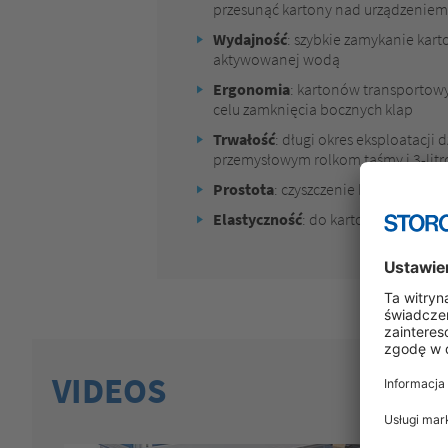
przesunąć kartony nad urządzeniem
Wydajność
: szybkie zamykanie kar
aktywowanej wodą
Ergonomia
: kartonów transportow
celu zamknięcia bocznych klap
Trwałość
: długi okres eksploatacji 
przemysłowym rolkom taśmy i 3-li
Prostota
: czyszczenie bez użycia na
Elastyczność
: do kartonów o dowo
VIDEOS