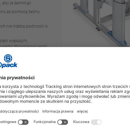
, aby je zamknąć
tonu za pomocą taśmy
ych nie trzeba podnosić w
dzięki większym,
trowemu zbiornikowi wody
rzędzi
lnych rozmiarach