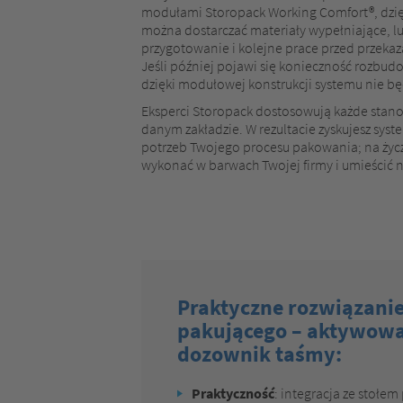
modułami Storopack Working Comfort®, dzię
można dostarczać materiały wypełniające, 
przygotowanie i kolejne prace przed przeka
Jeśli później pojawi się konieczność rozbu
dzięki modułowej konstrukcji systemu nie b
Eksperci Storopack dostosowują każde stan
danym zakładzie. W rezultacie zyskujesz sy
potrzeb Twojego procesu pakowania; na ży
wykonać w barwach Twojej firmy i umieścić n
Praktyczne rozwiązanie
pakującego – aktywow
dozownik taśmy:
Praktyczność
: integracja ze stołe