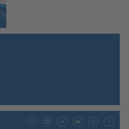
Instagram
LinkedIn
Vimeo
YouTube
Glassdoor
Indeed