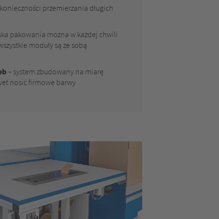
 konieczności przemierzania długich
ska pakowania można w każdej chwili
szystkie moduły są ze sobą
eb
– system zbudowany na miarę
wet nosić firmowe barwy