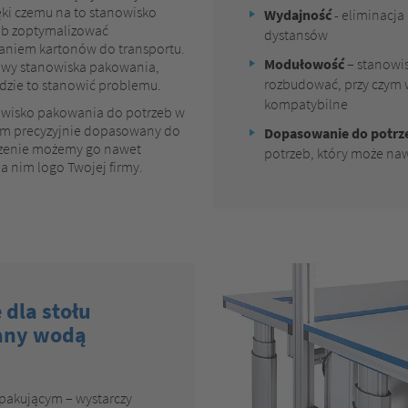
ki czemu na to stanowisko
Wydajność
- eliminacja
lub zoptymalizować
dystansów
zaniem kartonów do transportu.
Modułowość
– stanowi
dowy stanowiska pakowania,
rozbudować, przy czym w
ędzie to stanowić problemu.
kompatybilne
owisko pakowania do potrzeb w
stem precyzyjnie dopasowany do
Dopasowanie do potrz
czenie możemy go nawet
potrzeb, który może na
a nim logo Twojej firmy.
 dla stołu
any wodą
m pakującym – wystarczy