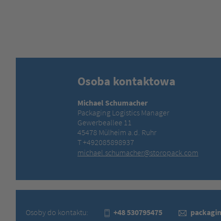
Osoba kontaktowa
Michael Schumacher
Packaging Logistics Manager
Gewerbeallee 11
45478 Mülheim a.d. Ruhr
T +492085898937
michael.schumacher@storopack.com
Osoby do kontaktu:
+48 530795475
packagi