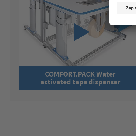
COMFORT.PACK Water
activated tape dispenser