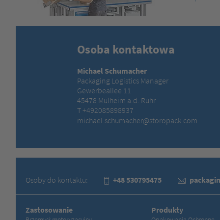
Osoba kontaktowa
Michael Schumacher
Packaging Logistics Manager
Gewerbeallee 11
45478 Mülheim a.d. Ruhr
T +492085898937
michael.schumacher@storopack.com
Osoby do kontaktu:
+48 530795475
packagi
Zastosowanie
Produkty
Przemysł motoryzacyjny
Opakowania Ochronne