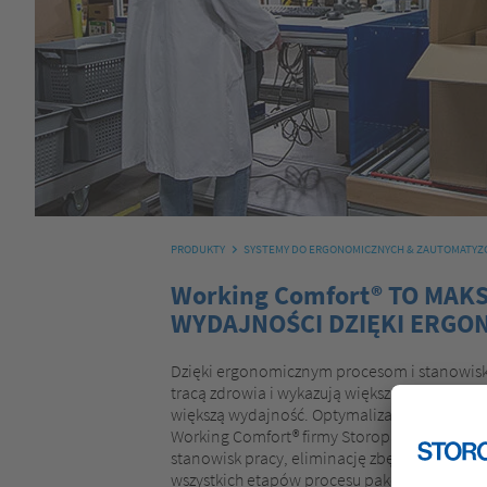
PRODUKTY
SYSTEMY DO ERGONOMICZNYCH & ZAUTOMATY
Working Comfort® TO MAK
WYDAJNOŚCI DZIĘKI ERGO
Dzięki ergonomicznym procesom i stanowis
tracą zdrowia i wykazują większą motywację d
większą wydajność. Optymalizacja procesów
Working Comfort® firmy Storopack oznacza
stanowisk pracy, eliminację zbędnych zadań 
wszystkich etapów procesu pakowania.