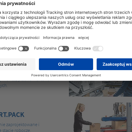
Motywacja
– super now
pack doskonalą wszystkie etapy
większe zadowolenie p
tosować do własnych,
Bezpieczeństwo i higie
powoduje zmęczenia pra
zwolnień lekarskich
RT.ERECT
wy montaż płaskich kartonów
ych.
RT.PACK
ie zaprojektowane i
stacje robocze.