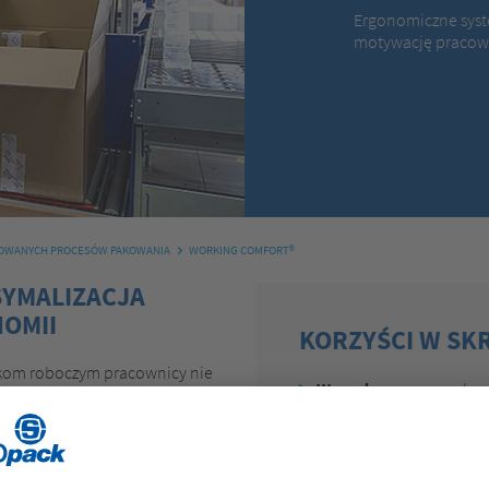
Ergonomiczne syst
motywację pracow
ZOWANYCH PROCESÓW PAKOWANIA
WORKING COMFORT®
SYMALIZACJA
NOMII
KORZYŚCI W SK
kom roboczym pracownicy nie
Wygoda
– proces pakow
o pracy, co przekłada się na
początku do końca
 pakowania zgodnie z zasadą
 ergonomiczne projektowanie
Wydajność
– zoptymali
oraz łatwą i wydajną realizację
się do podniesienia wyd