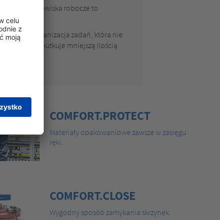
oczesne stanowiska robocze to
racowników
na pracy
- organizacja zadań, która nie
cowników, skutkuje mniejszą ilością
COMFORT.PROTECT
Materiały opakowaniowe zawsze w zasięgu
ręki.
COMFORT.CLOSE
Wygodny sposób zamykania skrzynek.