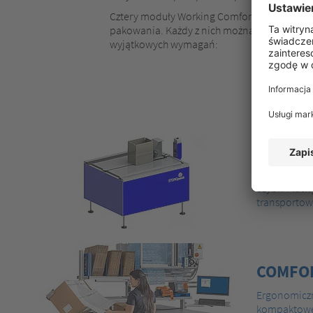
Cztery moduły Working Comfort® firmy Storo
pakowania. Każdy z nich można również dos
wyjątkowych wymagań:
COMFO
Szybki i łat
transportow
COMFO
Ergonomiczn
kompaktowe 