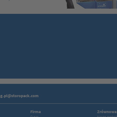
ng.pl@storopack.com
Firma
Zrównoważ
O nas
Nasze podej