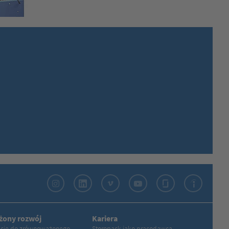
Instagram
LinkedIn
Vimeo
YouTube
Glassdoor
Indeed
ony rozwój
Kariera
ście do zrównoważonego
Storopack jako pracodawca