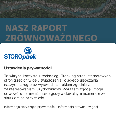
NASZ RAPORT
ZRÓWNOWAŻONEGO
ROZWOJU
(wersja angielska)
DOWIEDZ SIĘ WIĘCEJ
Instagram
LinkedIn
Vimeo