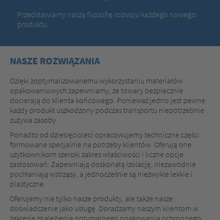
Przedstawiamy naszą filozofię rozwoju każdego nowego
produktu.
NASZE ROZWIĄZANIA
Dzięki zoptymalizowanemu wykorzystaniu materiałów
opakowaniowych zapewniamy, że towary bezpiecznie
docierają do klienta końcowego. Ponieważ jedno jest pewne:
każdy produkt uszkodzony podczas transportu niepotrzebnie
zużywa zasoby.
Ponadto od dziesięcioleci opracowujemy techniczne części
formowane specjalnie na potrzeby klientów. Oferują one
użytkownikom szeroki zakres właściwości i liczne opcje
zastosowań. Zapewniają doskonałą izolację, niezawodnie
pochłaniają wstrząsy, a jednocześnie są niezwykle lekkie i
plastyczne.
Oferujemy nie tylko nasze produkty, ale także nasze
doświadczenie jako usługę. Doradzamy naszym klientom w
zakresie znalezienia optymalnego opakowania ochronnego,