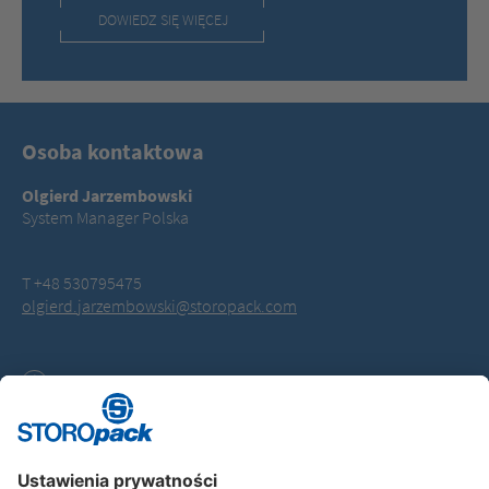
DOWIEDZ SIĘ WIĘCEJ
Osoba kontaktowa
Olgierd Jarzembowski
System Manager Polska
T +48 530795475
olgierd.jarzembowski@storopack.com
Downloads
Software Update AIRmove² Wrap film (MSI, 674.0 KB)