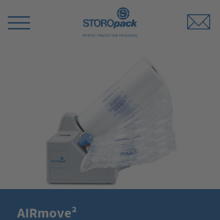
Storopack
Switch
Menu
AIRmove²