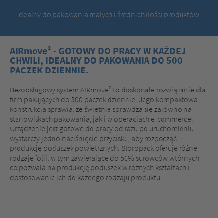
Idealny do pakowania małych i średnich ilości produktów.
AIRmove² - GOTOWY DO PRACY W KAŻDEJ
CHWILI, IDEALNY DO PAKOWANIA DO 500
PACZEK DZIENNIE.
Bezobsługowy system AIRmove² to doskonałe rozwiązanie dla
firm pakujących do 500 paczek dziennie. Jego kompaktowa
konstrukcja sprawia, że świetnie sprawdza się zarówno na
stanowiskach pakowania, jak i w operacjach e-commerce.
Urządzenie jest gotowe do pracy od razu po uruchomieniu –
wystarczy jedno naciśnięcie przycisku, aby rozpocząć
produkcję poduszek powietrznych. Storopack oferuje różne
rodzaje folii, w tym zawierające do 50% surowców wtórnych,
co pozwala na produkcję poduszek w różnych kształtach i
dostosowanie ich do każdego rodzaju produktu.