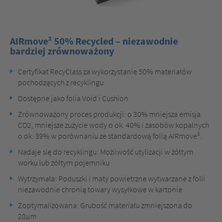
1
2
3
4
5
AIRmove² 50% Recycled – niezawodnie
bardziej zrównoważony
Certyfikat RecyClass za wykorzystanie 50% materiałów
pochodzących z recyklingu
Dostępne jako folia Void i Cushion
Zrównoważony proces produkcji: o 30% mniejsza emisja
CO2, mniejsze zużycie wody o ok. 40% i zasobów kopalnych
o ok. 39% w porównaniu ze standardową folią AIRmove².
Nadaje się do recyklingu: Możliwość utylizacji w żółtym
worku lub żółtym pojemniku
Wytrzymała: Poduszki i maty powietrzne wytwarzane z folii
niezawodnie chronią towary wysyłkowe w kartonie
Zoptymalizowana: Grubość materiału zmniejszona do
20μm