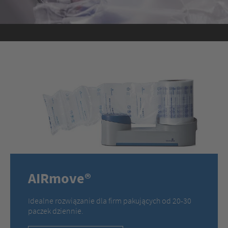
AIRmove®
Idealne rozwiązanie dla firm pakujących od 20-30
paczek dziennie.