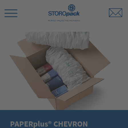
Storopack
Switch
Menu
PAPERplus® CHEVRON