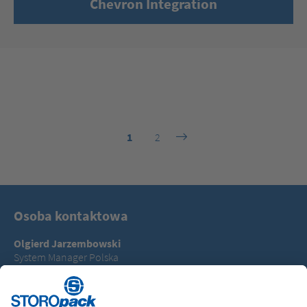
Chevron Integration
1
2
Osoba kontaktowa
Olgierd Jarzembowski
System Manager Polska
T +48 530795475