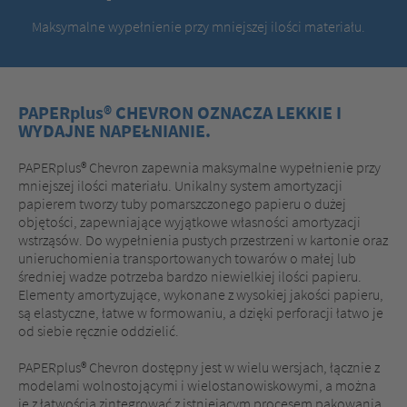
Maksymalne wypełnienie przy mniejszej ilości materiału.
PAPERplus® CHEVRON OZNACZA LEKKIE I
WYDAJNE NAPEŁNIANIE.
PAPERplus® Chevron zapewnia maksymalne wypełnienie przy
mniejszej ilości materiału. Unikalny system amortyzacji
papierem tworzy tuby pomarszczonego papieru o dużej
objętości, zapewniające wyjątkowe własności amortyzacji
wstrząsów. Do wypełnienia pustych przestrzeni w kartonie oraz
unieruchomienia transportowanych towarów o małej lub
średniej wadze potrzeba bardzo niewielkiej ilości papieru.
Elementy amortyzujące, wykonane z wysokiej jakości papieru,
są elastyczne, łatwe w formowaniu, a dzięki perforacji łatwo je
od siebie ręcznie oddzielić.
PAPERplus® Chevron dostępny jest w wielu wersjach, łącznie z
modelami wolnostojącymi i wielostanowiskowymi, a można
je z łatwością zintegrować z istniejącym procesem pakowania.