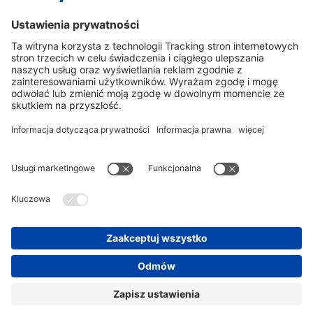
olgierd.jarzembowski@storopack.com
Instagram
LinkedIn
Vimeo
YouTube
Glassdoor
Indeed
DANE FIRMOWE
GENERAL TERMS OF BUSINESS
OCHRONA DANYCH
© 2026 STOROPACK HANS REICHENECKER GMBH