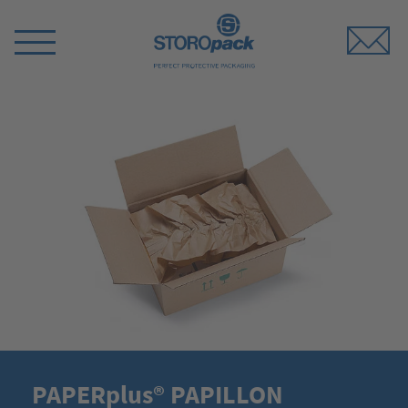
Storopack
Switch
Menu
PAPERplus® PAPILLON