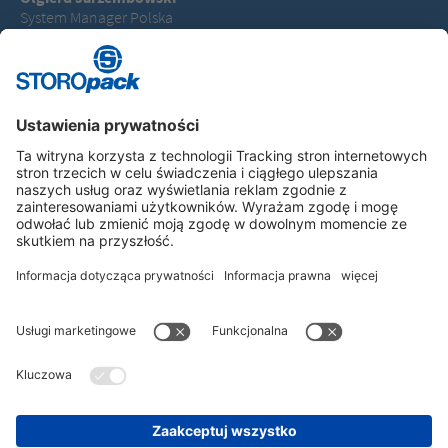
System Manager Polska
T +48 530795475
olgierd.jarzembowski@storopack.com
Instagram
LinkedIn
Vimeo
YouTube
Glassdoor
Indeed
DANE FIRMOWE