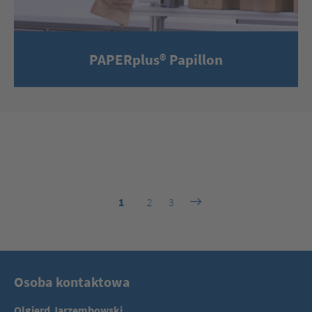
PAPERplus® Papillon
1
2
3
Osoba kontaktowa
Olgierd Jarzembowski