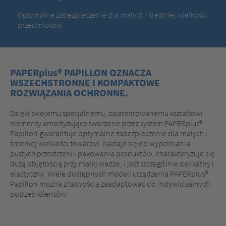
Optymalne zabezpieczenie dla małych i średniej wielkości
przedmiotów.
PAPERplus® PAPILLON OZNACZA
WSZECHSTRONNE I KOMPAKTOWE
ROZWIĄZANIA OCHRONNE.
Dzięki swojemu specjalnemu, opatentowanemu kształtowi
elementy amortyzujące tworzone przez system PAPERplus®
Papillon gwarantuje optymalne zabezpieczenie dla małych i
średniej wielkości towarów. Nadaje się do wypełniania
pustych przestrzeni i pakowania produktów, charakteryzuje się
dużą objętością przy małej wadze, i jest szczególnie delikatny i
elastyczny. Wiele dostępnych modeli urządzenia PAPERplus®
Papillon można z łatwością zaadaptować do indywidualnych
potrzeb klientów.