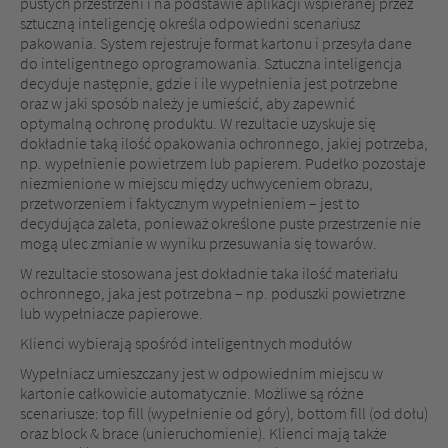
pustych przestrzeni i na podstawie aplikacji wspieranej przez
sztuczną inteligencję określa odpowiedni scenariusz
pakowania. System rejestruje format kartonu i przesyła dane
do inteligentnego oprogramowania. Sztuczna inteligencja
decyduje następnie, gdzie i ile wypełnienia jest potrzebne
oraz w jaki sposób należy je umieścić, aby zapewnić
optymalną ochronę produktu. W rezultacie uzyskuje się
dokładnie taką ilość opakowania ochronnego, jakiej potrzeba,
np. wypełnienie powietrzem lub papierem. Pudełko pozostaje
niezmienione w miejscu między uchwyceniem obrazu,
przetworzeniem i faktycznym wypełnieniem – jest to
decydująca zaleta, ponieważ określone puste przestrzenie nie
mogą ulec zmianie w wyniku przesuwania się towarów.
W rezultacie stosowana jest dokładnie taka ilość materiału
ochronnego, jaka jest potrzebna – np. poduszki powietrzne
lub wypełniacze papierowe.
Klienci wybierają spośród inteligentnych modułów
Wypełniacz umieszczany jest w odpowiednim miejscu w
kartonie całkowicie automatycznie. Możliwe są różne
scenariusze: top fill (wypełnienie od góry), bottom fill (od dołu)
oraz block & brace (unieruchomienie). Klienci mają także