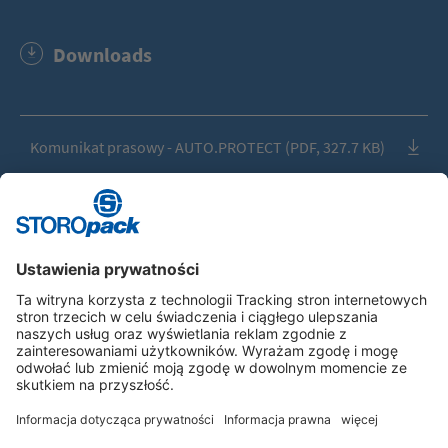
Downloads
Komunikat prasowy - AUTO.PROTECT (PDF, 327.7 KB)
AUTO.PROTECT (JPG, 81.5 KB)
AUTO.PROTECT (JPG, 9.4 MB)
Instagram
LinkedIn
Vimeo