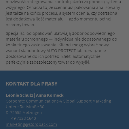
możliwość zintegrowania kontroli jakości za pomocą systemu
wizyjnego. Oznacza to, że scenariusz pakowania analizowany
jest także na końcu procesu, a system ocenia, czy potrzebna
jest dodatkowa ilość materiału — aż do momentu pełnej
ochrony towaru.
Specjaliści od opakowań ułatwiają dobór odpowiedniego
materiału ochronnego — indywidualnie dopasowanego do
konkretnego zastosowania. Klienci mogą wybrać nowy
wariant standardowy AUTO.PROTECT lub rozwiązanie
dostosowane do ich potrzeb. Efekt: automatycznie i
perfekcyjnie zabezpieczony towar do wysyłki.
KONTAKT DLA PRASY
Leonie Schulz | Anna Korneck
Corporate Communications & Global Support Marketing
Untere Rietstraße 30
D-72555 Metzingen
T +49 7123 1640
marketing@storopack.com